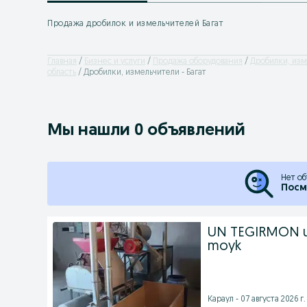
Продажа дробилок и измельчителей Багат
Главная
Бизнес и услуги
Продажа оборудования
Дробилки, изм
область
Дробилки, измельчители - Багат
Мы нашли 0 объявлений
Нет об
Посм
UN TEGIRMON un 
moyk
Караул - 07 августа 2026 г.