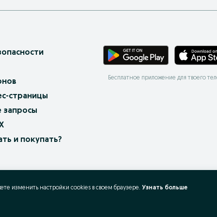
зопасности
Бесплатное приложение для твоего те
онов
ес-страницы
 запросы
X
ать и покупать?
жете изменить настройки cookies в своeм браузере.
Узнать больше