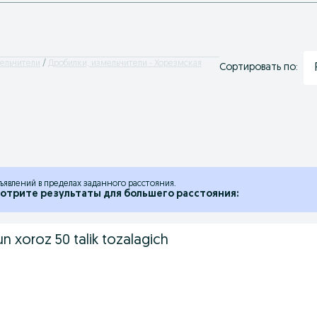
ельчители
Дробилки, измельчители - Хорезмская
Сортировать по:
ъявлений в пределах заданного расстояния.
отрите результаты для большего расстояния:
xoroz 50 talik tozalagich