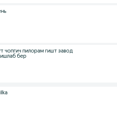
ень
 у́т чопгич пилорам гишт завод
 ишлаб бер
lka