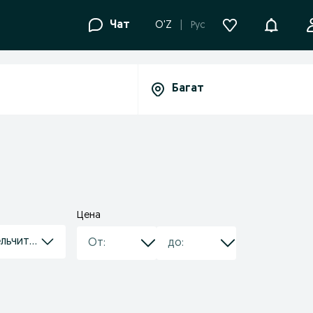
Уведомле
Чат
O'Z
Рус
Цена
ельчители