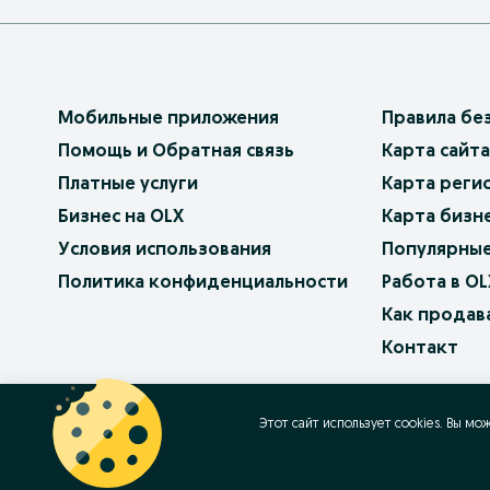
Мобильные приложения
Правила бе
Помощь и Обратная связь
Карта сайта
Платные услуги
Карта реги
Бизнес на OLX
Карта бизн
Условия использования
Популярные
Политика конфиденциальности
Работа в OL
Как продав
Контакт
OLX.bg
OLX.pl
OLX.ro
OLX.ua
OLX.pt
Этот сайт использует cookies. Вы мо