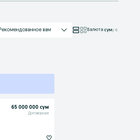
Рекомендованное вам
Валюта
:
сум
у.е.
65 000 000 сум
Договорная