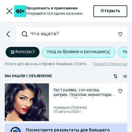
Продолжить в приложении
Открыть
Открывайте OLX одним касанием
Что ищете?
Фильтры
·
2
Уход за бровями и ресницами
Нура
Услуги для ресниц и бровей Нурафшан (Тойтепа)
Показать Полностью
МЫ НАШЛИ 1 ОБЪЯВЛЕНИЕ
Растушевка, соч кесиш,
киприк, гўзаллик хизматлари
Нурафшон(Туйтепа)
Нурафшан (Тойтепа)
03 августа 2026 г.
Посмотрите результаты для большего