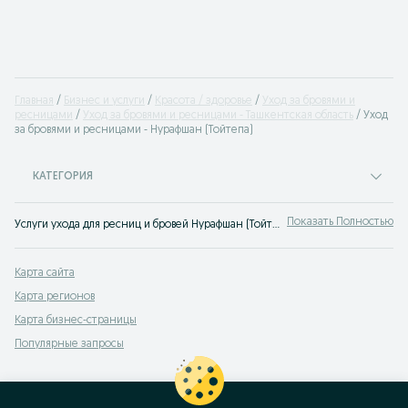
Главная
Бизнес и услуги
Красота / здоровье
Уход за бровями и
ресницами
Уход за бровями и ресницами - Ташкентская область
Уход
за бровями и ресницами - Нурафшан (Тойтепа)
КАТЕГОРИЯ
Показать Полностью
Услуги ухода для ресниц и бровей Нурафшан (Тойтепа) ⭐ Наращивание и коррекция, окрашивание, ламинирование и другие услуги ⚡ Выгодные цены на OLX.uz!
Карта сайта
Карта регионов
Карта бизнес-страницы
Популярные запросы