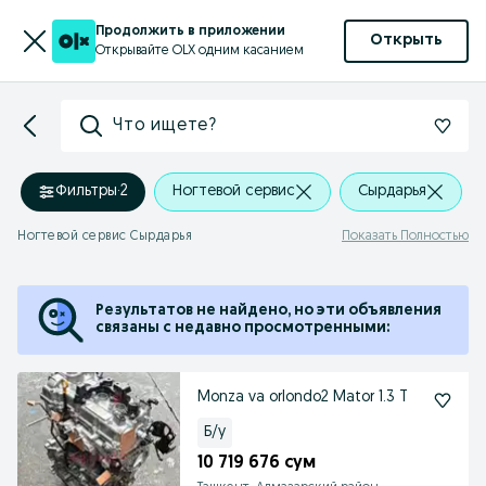
Продолжить в приложении
Открыть
Открывайте OLX одним касанием
Что ищете?
Фильтры
·
2
Ногтевой сервис
Сырдарья
Ногтевой сервис Сырдарья
Показать Полностью
Результатов не найдено, но эти объявления
связаны с недавно просмотренными:
Monza va orlondo2 Mator 1.3 T
Б/у
10 719 676 сум