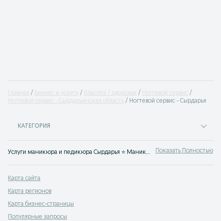
Главная
Бизнес и услуги
Красота / здоровье
Ногтевой сервис
Ногтевой сервис - Сырдарьинская область
Ногтевой сервис - Сырдарья
КАТЕГОРИЯ
Показать Полностью
Услуги маникюра и педикюра Сырдарья ⭐ Маникюр, педикюр и наращивание ногтей от салонов красоты и частных мастеров ⚡ Выгодные цены на OLX.uz!
Карта сайта
Карта регионов
Карта бизнес-страницы
Популярные запросы