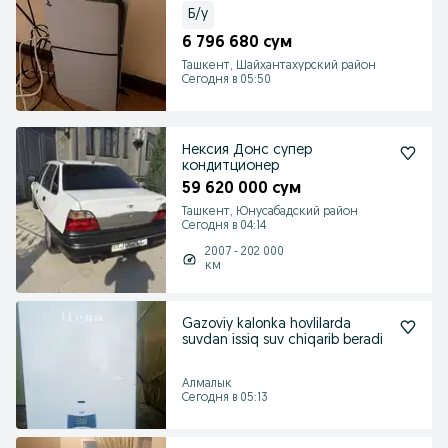
Б/у
6 796 680 сум
Ташкент, Шайхантахурский район
Сегодня в 05:50
Нексия Донс супер
кондитционер
59 620 000 сум
Ташкент, Юнусабадский район
Сегодня в 04:14
2007 - 202 000
км
Gazoviy kalonka hovlilarda
suvdan issiq suv chiqarib beradi
Алмалык
Сегодня в 05:13