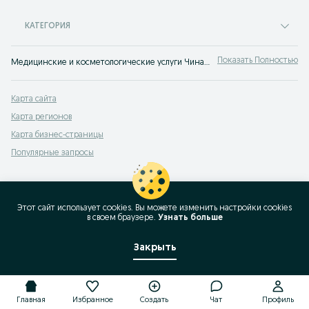
КАТЕГОРИЯ
Показать Полностью
Медицинские и косметологические услуги Чиназ ⭐ Большое количество специалистов в сфере медицины и косметологии ⚡ Выгодные цены на OLX.uz!
Карта сайта
Карта регионов
Карта бизнес-страницы
Популярные запросы
Этот сайт использует cookies. Вы можете изменить настройки cookies
в своeм браузере.
Узнать больше
Закрыть
Главная
Избранное
Создать
Чат
Профиль