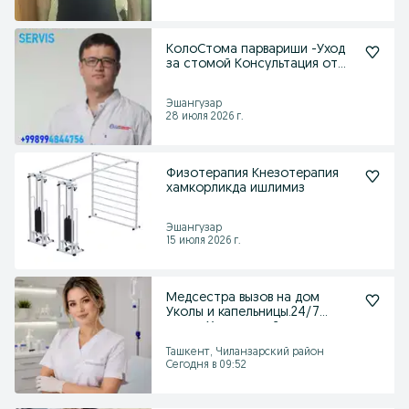
КолоСтома парвариши -Уход
за стомой Консультация от
хирурга
Эшангузар
28 июля 2026 г.
Физотерапия Кнезотерапия
хамкорликда ишлимиз
Эшангузар
15 июля 2026 г.
Медсестра вызов на дом
Уколы и капельницы.24/7
вызов .Хамшира уйга
Ташкент, Чиланзарский район
Сегодня в 09:52