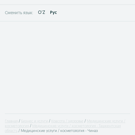
O'Z
Рус
Сменить язык:
Главная
Бизнес и услуги
Красота / здоровье
Медицинские услуги /
косметология
Медицинские услуги / косметология - Ташкентская
область
Медицинские услуги / косметология - Чиназ