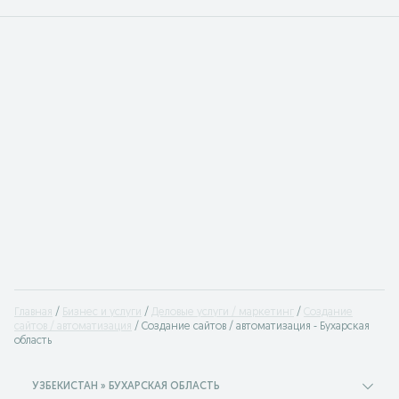
Главная
Бизнес и услуги
Деловые услуги / маркетинг
Создание
сайтов / автоматизация
Создание сайтов / автоматизация - Бухарская
область
УЗБЕКИСТАН » БУХАРСКАЯ ОБЛАСТЬ