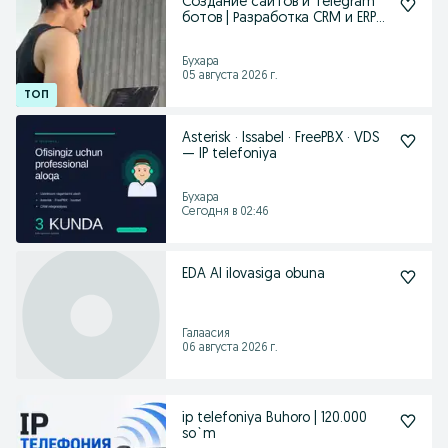
Создание сайтов и Telegram
ботов | Разработка CRM и ERP
систем
Бухара
05 августа 2026 г.
Asterisk · Issabel · FreePBX · VDS
— IP telefoniya
Бухара
Сегодня в 02:46
EDA AI ilovasiga obuna
Галаасия
06 августа 2026 г.
ip telefoniya Buhoro | 120.000
so`m