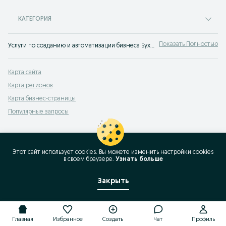
КАТЕГОРИЯ
Показать Полностью
Услуги по созданию и автоматизации бизнеса Бухарская область ⭐ Разработка сайтов визиток, интернет магазинов, корпоративных порталов и другое на OLX.uz!
Карта сайта
Карта регионов
Карта бизнес-страницы
Популярные запросы
Этот сайт использует cookies. Вы можете изменить настройки cookies
в своeм браузере.
Узнать больше
Закрыть
Главная
Избранное
Создать
Чат
Профиль