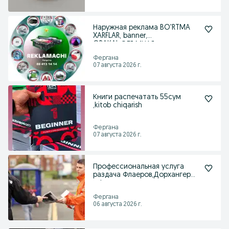
Наружная реклама BO’RTMA
XARFLAR, banner,
ORAKAL,ОБЪМНАЯ
БУКВЫ,logotip
Фергана
07 августа 2026 г.
Книги распечатать 55сум
,kitob chiqarish
Фергана
07 августа 2026 г.
Профессиональная услуга
раздача Флаеров,Дорхангеров
в Фергане
Фергана
06 августа 2026 г.