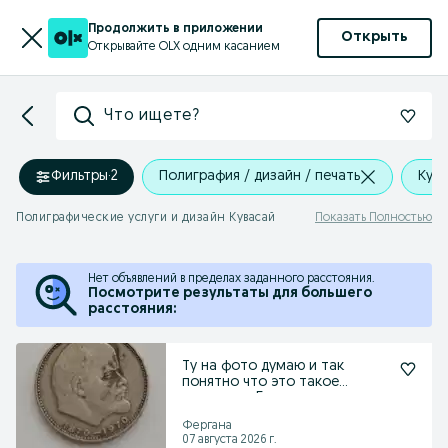
Продолжить в приложении
Открыть
Открывайте OLX одним касанием
Что ищете?
Фильтры
·
2
Полиграфия / дизайн / печать
Кув
Полиграфические услуги и дизайн Кувасай
Показать Полностью
Нет объявлений в пределах заданного расстояния.
Посмотрите результаты для большего
расстояния:
Ту на фото думаю и так
понятно что это такое
продам за 5млн сум
Фергана
07 августа 2026 г.