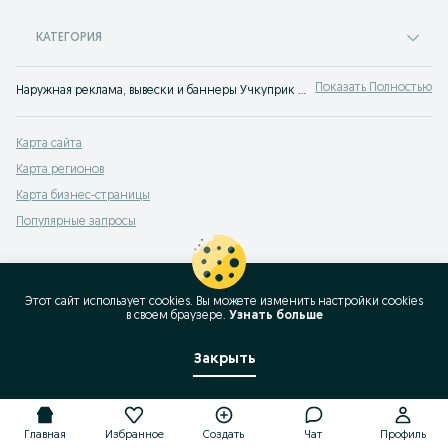
КАТЕГОРИЯ
Показать Полностью
Наружная реклама, вывески и баннеры Учкуприк ⭐ Изготовление и размещение баннеров и вывесок для бизнеса ☝ Найди подрядчиков просто с OLX.uz!
Карта сайта
Карта регионов
Карта бизнес-страницы
Популярные запросы
Этот сайт использует cookies. Вы можете изменить настройки cookies
в своeм браузере.
Узнать больше
Закрыть
Главная
Избранное
Создать
Чат
Профиль