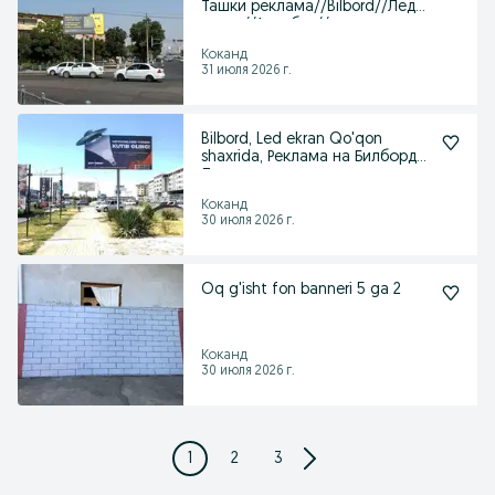
Ташки реклама//Bilbord//Лед
экран//Автобус//
Коканд
31 июля 2026 г.
Bilbord, Led ekran Qo'qon
shaxrida, Реклама на Билборды.
Лед экраны
Коканд
30 июля 2026 г.
Oq g'isht fon banneri 5 ga 2
Коканд
30 июля 2026 г.
1
2
3