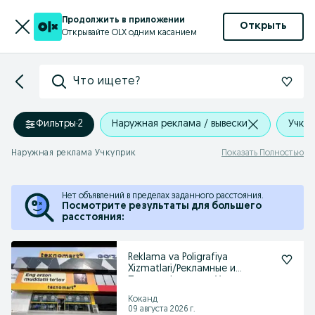
Продолжить в приложении
Открыть
Открывайте OLX одним касанием
Что ищете?
Фильтры
·
2
Наружная реклама / вывески
Учкуп
Наружная реклама Учкуприк
Показать Полностью
Нет объявлений в пределах заданного расстояния.
Посмотрите результаты для большего
расстояния:
Reklama va Poligrafiya
Xizmatlari/Рекламные и
Полиграфические Услуги
Коканд
09 августа 2026 г.