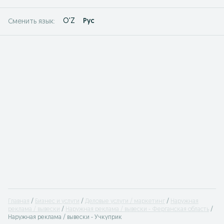
O'Z
Рус
Сменить язык:
Главная
Бизнес и услуги
Деловые услуги / маркетинг
Наружная
реклама / вывески
Наружная реклама / вывески - Ферганская область
Наружная реклама / вывески - Учкуприк