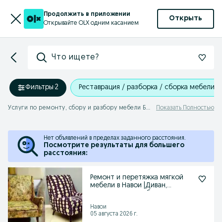
Продолжить в приложении
Открыть
Открывайте OLX одним касанием
Что ищете?
Фильтры
·
2
Реставрация / разборка / сборка мебели
Услуги по ремонту, сбору и разбору мебели Бешрабат
Показать Полностью
Нет объявлений в пределах заданного расстояния.
Посмотрите результаты для большего
расстояния:
Ремонт и перетяжка мягкой
мебели в Навои |Диван,
кресло,замена обшивки
Навои
05 августа 2026 г.