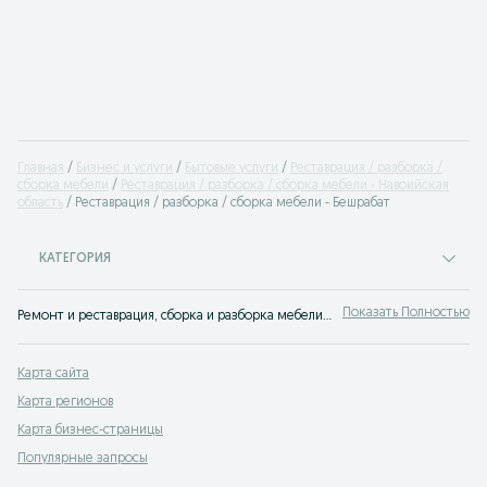
Главная
Бизнес и услуги
Бытовые услуги
Реставрация / разборка /
сборка мебели
Реставрация / разборка / сборка мебели - Навоийская
область
Реставрация / разборка / сборка мебели - Бешрабат
КАТЕГОРИЯ
Показать Полностью
Ремонт и реставрация, сборка и разборка мебели Бешрабат ✔️ Мебельные компании и частные мастера ⭐ Найти бытовые услуги можно на OLX.uz!
Карта сайта
Карта регионов
Карта бизнес-страницы
Популярные запросы