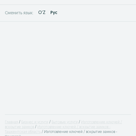
O'Z
Рус
Сменить язык:
Главная
Бизнес и услуги
Бытовые услуги
Изготовление ключей /
вскрытие замков
Изготовление ключей / вскрытие замков -
Ташкентская область
Изготовление ключей / вскрытие замков -