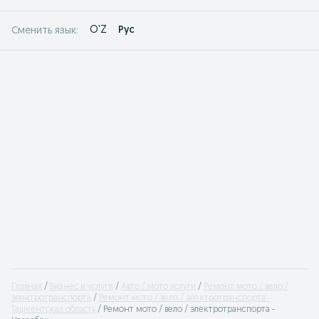
O'Z
Рус
Сменить язык:
Главная
Бизнес и услуги
Авто / мото услуги
Ремонт мото / вело /
электротранспорта
Ремонт мото / вело / электротранспорта -
Ташкентская область
Ремонт мото / вело / электротранспорта -