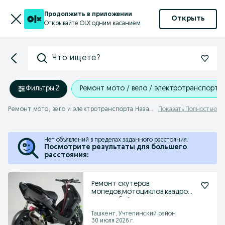
Продолжить в приложении
Открыть
Открывайте OLX одним касанием
Что ищете?
Фильтры
·
2
Ремонт мото / вело / электротранспорта
Ремонт мото, вело и электротранспорта Назарбек
Показать Полностью
Нет объявлений в пределах заданного расстояния.
Посмотрите результаты для большего
расстояния:
Ремонт скутеров,
мопедов,мотоциклов,квадроци
клов любой сложности
Ташкент, Учтепинский район
30 июля 2026 г.