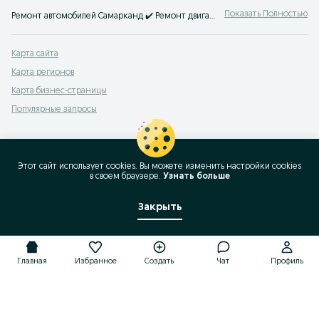
Показать Полностью
Ремонт автомобилей Самарканд ✔️ Ремонт двигателя и ходовой, установка ГБО, заправка кондиционеров и другое ⭐ Выгодные цены на авто услуги на OLX.uz!
Карта сайта
Карта регионов
Карта бизнес-страницы
Популярные запросы
Этот сайт использует cookies. Вы можете изменить настройки cookies
в своeм браузере.
Узнать больше
Закрыть
Главная
Избранное
Создать
Чат
Профиль