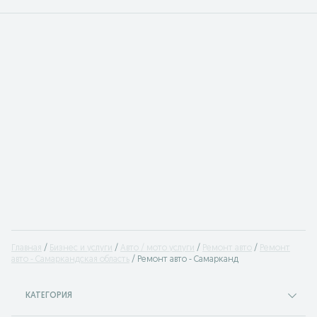
Главная
Бизнес и услуги
Авто / мото услуги
Ремонт авто
Ремонт
авто - Самаркандская область
Ремонт авто - Самарканд
КАТЕГОРИЯ