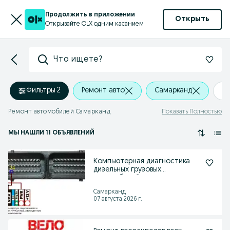
Продолжить в приложении
Открыть
Открывайте OLX одним касанием
Что ищете?
Фильтры
·
2
Ремонт авто
Самарканд
+
Ремонт автомобилей Самарканд
Показать Полностью
МЫ НАШЛИ 11 ОБЪЯВЛЕНИЙ
Компьютерная диагностика
дизельных грузовых
автомобилей
Самарканд
07 августа 2026 г.