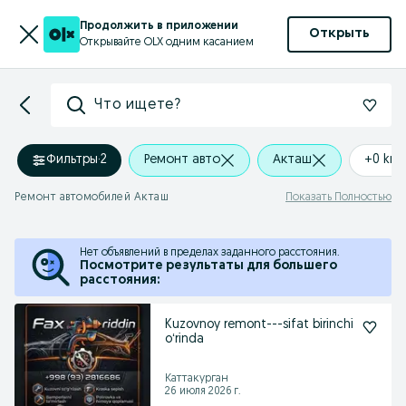
Продолжить в приложении
Открыть
Открывайте OLX одним касанием
Что ищете?
Фильтры
·
2
Ремонт авто
Акташ
+0 km
Ремонт автомобилей Акташ
Показать Полностью
Нет объявлений в пределах заданного расстояния.
Посмотрите результаты для большего
расстояния:
Kuzovnoy remont---sifat birinchi
oʻrinda
Каттакурган
26 июля 2026 г.