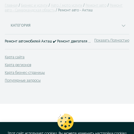
Главная
Бизнес и услуги
Авто / мото услуги
Ремонт авто
Ремонт
авто - Самаркандская область
Ремонт авто - Акташ
КАТЕГОРИЯ
Показать Полностью
Ремонт автомобилей Акташ ✔️ Ремонт двигателя и ходовой, установка ГБО, заправка кондиционеров и другое ⭐ Выгодные цены на авто услуги на OLX.uz!
Карта сайта
Карта регионов
Карта бизнес-страницы
Популярные запросы
Этот сайт использует cookies. Вы можете изменить настройки cookies