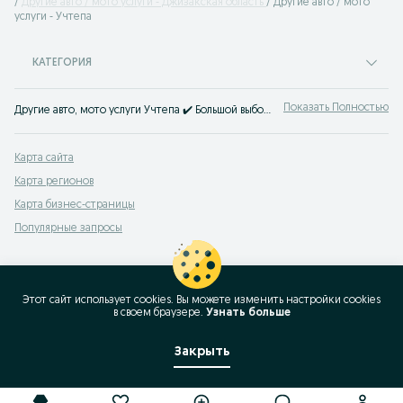
Другие авто / мото услуги - Джизакская область
Другие авто / мото
услуги - Учтепа
КАТЕГОРИЯ
Показать Полностью
Другие авто, мото услуги Учтепа ✔️ Большой выбор услуг для легковых и грузовых авто, мотоциклов и скутеров ⭐ Выгодные цены на авто услуги на OLX.uz!
Карта сайта
Карта регионов
Карта бизнес-страницы
Популярные запросы
Этот сайт использует cookies. Вы можете изменить настройки cookies
в своeм браузере.
Узнать больше
Закрыть