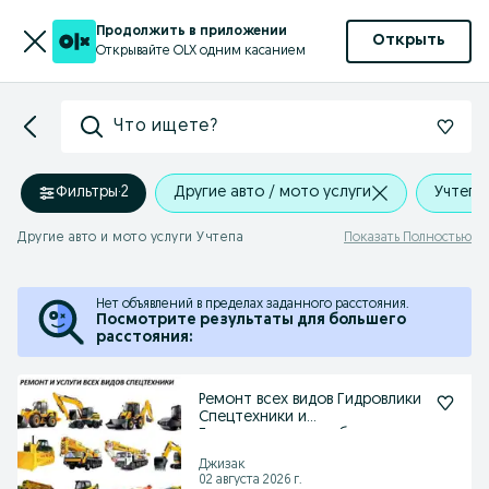
Продолжить в приложении
Открыть
Открывайте OLX одним касанием
Что ищете?
Фильтры
·
2
Другие авто / мото услуги
Учтепа
Другие авто и мото услуги Учтепа
Показать Полностью
Нет объявлений в пределах заданного расстояния.
Посмотрите результаты для большего
расстояния:
Ремонт всех видов Гидровлики
Спецтехники и
Гидравлического оборудовани
Джизак
02 августа 2026 г.