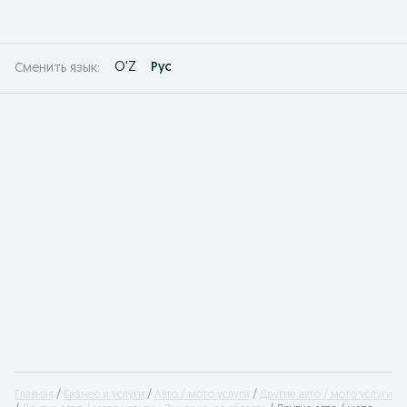
O'Z
Рус
Сменить язык:
Главная
Бизнес и услуги
Авто / мото услуги
Другие авто / мото услуги