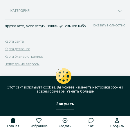
КАТЕГОРИЯ
Показать Полностью
Другие авто, мото услуги Риштан ✔️ Большой выбор услуг для легковых и грузовых авто, мотоциклов и скутеров ⭐ Выгодные цены на авто услуги на OLX.uz!
Карта сайта
Карта регионов
Карта бизнес-страницы
Популярные запросы
Этот сайт использует cookies. Вы можете изменить настройки cookies
в своeм браузере.
Узнать больше
Закрыть
Главная
Избранное
Создать
Чат
Профиль