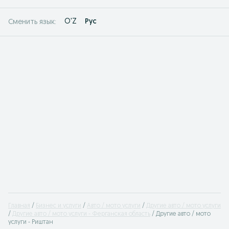
O'Z
Рус
Сменить язык:
Главная
Бизнес и услуги
Авто / мото услуги
Другие авто / мото услуги
Другие авто / мото услуги - Ферганская область
Другие авто / мото
услуги - Риштан