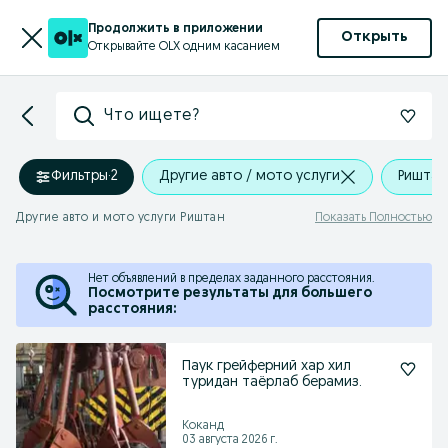
Продолжить в приложении
Открыть
Открывайте OLX одним касанием
Что ищете?
Фильтры
·
2
Другие авто / мото услуги
Риштан
Другие авто и мото услуги Риштан
Показать Полностью
Нет объявлений в пределах заданного расстояния.
Посмотрите результаты для большего
расстояния:
Паук грейферний хар хил
туридан таёрлаб берамиз.
Коканд
03 августа 2026 г.