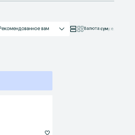
Рекомендованное вам
Валюта
:
сум
у.е.