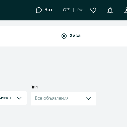
Уведомле
Чат
O'Z
Рус
Тип
мчистки / детейлинг
Все объявления