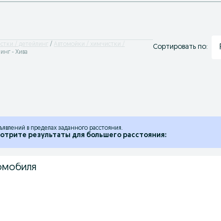
стки / детейлинг
Автомойки / химчистки /
Сортировать по:
инг - Хива
ъявлений в пределах заданного расстояния.
отрите результаты для большего расстояния:
омобиля