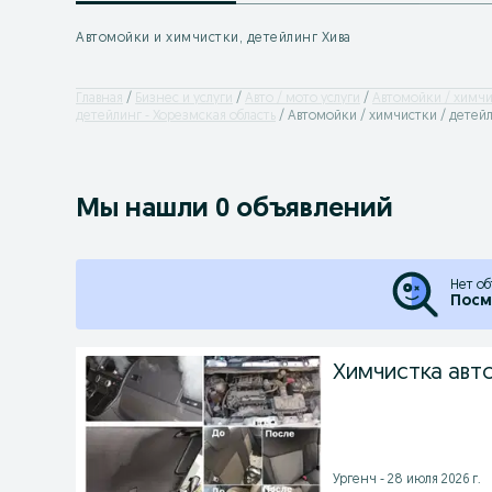
Автомойки и химчистки, детейлинг Хива
Главная
Бизнес и услуги
Авто / мото услуги
Автомойки / химчи
детейлинг - Хорезмская область
Автомойки / химчистки / детейл
Мы нашли 0 объявлений
Нет об
Посм
Химчистка авт
Ургенч - 28 июля 2026 г.