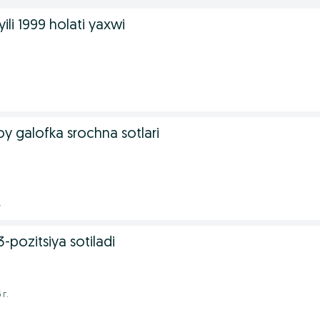
yili 1999 holati yaxwi
y galofka srochna sotlari
.
-pozitsiya sotiladi
 г.