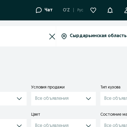
Уведомле
Чат
O'Z
Рус
Условия продажи
Тип кузова
Все объявления
Все объяв
Цвет
Состояние м
Все объявления
Все объяв