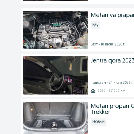
Metan va prapan
Б/у
Бахт - 10 июля 2026 г.
Jentra qora 202
Гулистан - 24 июля 2026 г.
2023 - 97 000 км
Metan propan G
Trekker
Новый