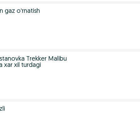
 gaz oʻrnatish
stanovka Trekker Malibu
 xar xil turdagi
li