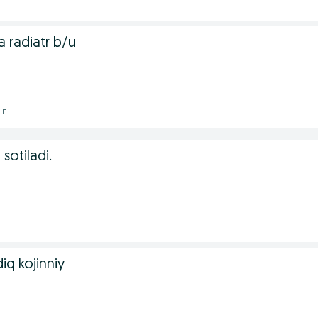
 radiatr b/u
 г.
 sotiladi.
iq kojinniy