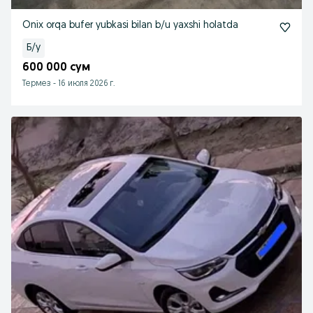
Onix orqa bufer yubkasi bilan b/u yaxshi holatda
Б/у
600 000 сум
Термез
-
16 июля 2026 г.