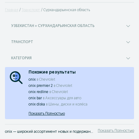
Главная
Транспорт
Сурхандарьинская область
УЗБЕКИСТАН » СУРХАНДАРЬИНСКАЯ ОБЛАСТЬ
ТРАНСПОРТ
КАТЕГОРИЯ
Похожие результаты
onix
в
Chevrolet
onix premier 2
в
Chevrolet
onix redline
в
Chevrolet
onix bar
в
Аксессуары для авто
onix diska
в
Шины, диски и колёса
Показать Полностью
Показать Полностью
onix — широкий ассортимент новых и подержанных транспортных средств Сурхандарьинская область ✔️ Выгодные предложения и актуальные цены ⭐ Продавайте или покупайте транспорт легко с OLX.uz