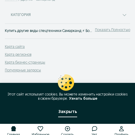
КАТЕГОРИЯ
Показать Полностью
Купить другие виды спецтехники Самарканд ⚡️ Большой выбор спецтехники новой или б/у ☝ Лучшие цены на ➠ OLX.uz!
Карта сайта
Карта регионов
Карта бизнес-страницы
Популярные запросы
Этот сайт использует cookies. Вы можете изменить настройки cookies
в своeм браузере.
Узнать больше
Закрыть
Главная
Избранное
Создать
Чат
Профиль