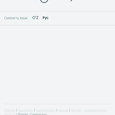
O'Z
Рус
Сменить язык:
Главная
Транспорт
Спецтехника
Другие
Другие - Самаркандская
область
Другие - Самарканд