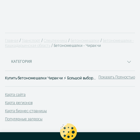
Главная
Транспорт
Спецтехника
Бетономешалки
Бетономешалки -
Кашкадарьинская область
Бетономешалки - Чиракчи
КАТЕГОРИЯ
Показать Полностью
Купить бетономешалки Чиракчи ⚡️ Большой выбор спецтехники новой или б/у ☝ Лучшие цены на бетономешалки на ➠ OLX.uz!
Карта сайта
Карта регионов
Карта бизнес-страницы
Популярные запросы