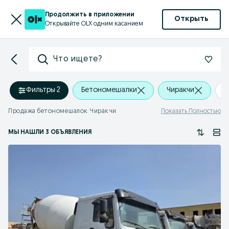
Продолжить в приложении
Открыть
Открывайте OLX одним касанием
Что ищете?
Фильтры
·
2
Бетономешалки
Чиракчи
+
Продажа бетономешалок Чиракчи
Показать Полностью
МЫ НАШЛИ 3 ОБЪЯВЛЕНИЯ