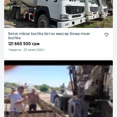
Beton mikser bochka Бетон миксер бочка mixer
bochka
121 660 500 сум
Чиракчи
-
25 июля 2026 г.