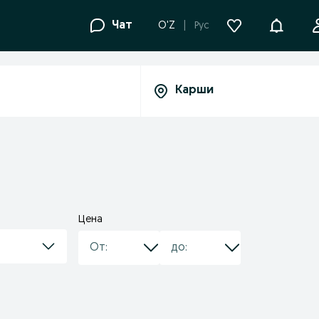
Уведомле
Чат
O'Z
Рус
Цена