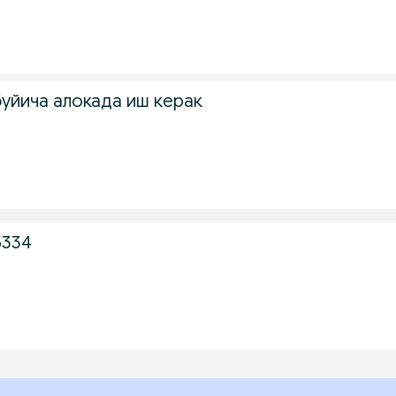
буйича алокада иш керак
5334