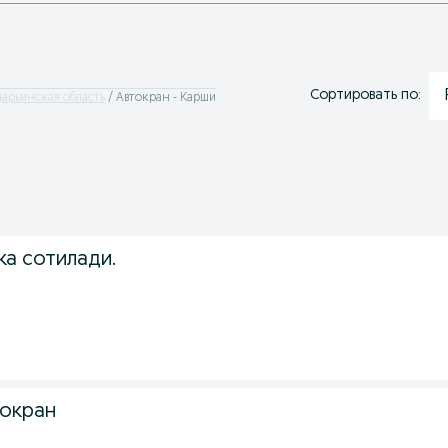
Сортировать по:
дарьинская область
Автокран - Карши
ка сотилади.
окран