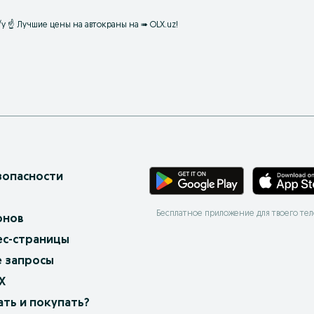
/у ☝ Лучшие цены на автокраны на ➠ OLX.uz!
зопасности
Бесплатное приложение для твоего те
онов
ес-страницы
 запросы
X
ать и покупать?