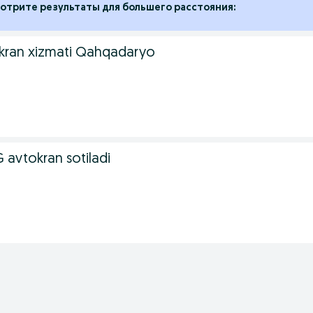
отрите результаты для большего расстояния:
okran xizmati Qahqadaryo
 avtokran sotiladi