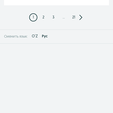
1
2
3
...
21
O'Z
Рус
Сменить язык: