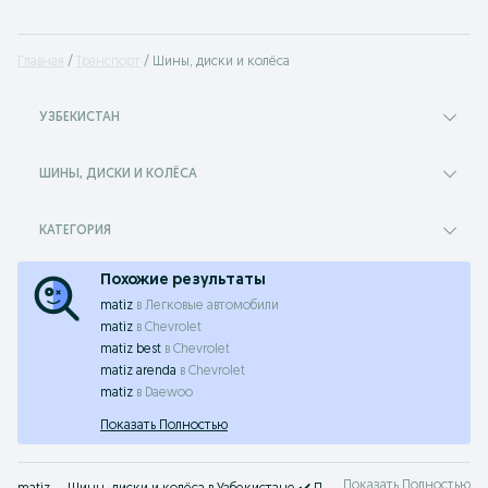
Главная
Транспорт
Шины, диски и колёса
УЗБЕКИСТАН
ШИНЫ, ДИСКИ И КОЛЁСА
КАТЕГОРИЯ
Похожие результаты
matiz
в
Легковые автомобили
matiz
в
Chevrolet
matiz best
в
Chevrolet
matiz arenda
в
Chevrolet
matiz
в
Daewoo
Показать Полностью
Показать Полностью