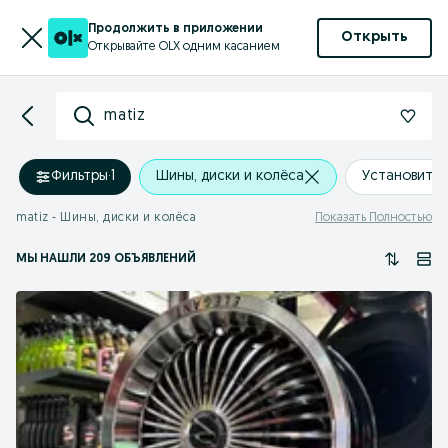
Продолжить в приложении
Открыть
Открывайте OLX одним касанием
matiz
Фильтры
·
1
Шины, диски и колёса
Установить
matiz - Шины, диски и колёса
Показать Полностью
МЫ НАШЛИ 209 ОБЪЯВЛЕНИЙ