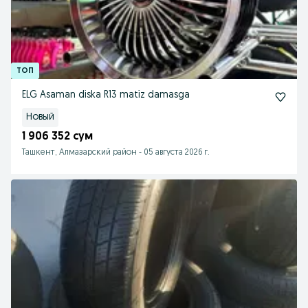
ELG Asaman diska R13 matiz damasga
Новый
1 906 352 сум
Ташкент, Алмазарский район
-
05 августа 2026 г.