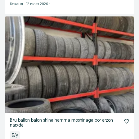
Коканд
-
12 июля 2026 г.
B/u ballon balon shina hamma moshinaga bor arzon
narxda
Б/у