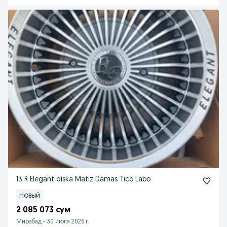
13 R Elegant diska Matiz Damas Tico Labo
Новый
2 085 073 сум
Мирабад
-
30 июля 2026 г.