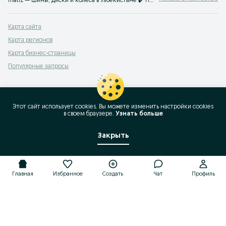
matiz — Шины, диски и колёса в Узбекистане ✔️ Продажа новых и б/у комплектов для авто разных классов ⭐ Удобные покупки без посредников — на OLX.uz
Карта сайта
Карта регионов
Карта бизнес-страницы
Популярные запросы
Этот сайт использует cookies. Вы можете изменить настройки cookies
в своeм браузере.
Узнать больше
Закрыть
Главная
Избранное
Создать
Чат
Профиль
Главная
Избранное
Создать
Чат
Профиль