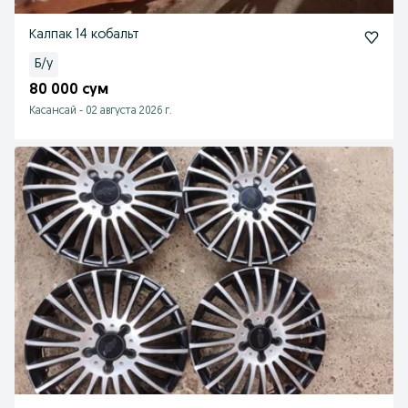
Калпак 14 кобальт
Б/у
80 000 сум
Касансай
-
02 августа 2026 г.