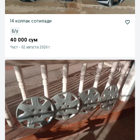
14 колпак сотилади
Б/у
40 000 сум
Чуст
-
02 августа 2026 г.