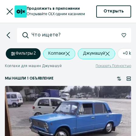
Продолжить в приложении
Открыть
Открывайте OLX одним касанием
Что ищете?
Фильтры
·
2
Колпаки
Джумашуй
+0 km
Колпаки для машин Джумашуй
Показать Полностью
МЫ НАШЛИ 1 ОБЪЯВЛЕНИЕ