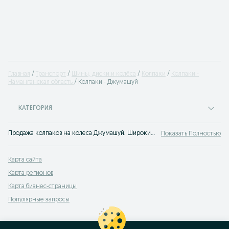
Главная
Транспорт
Шины, диски и колёса
Колпаки
Колпаки -
Наманганская область
Колпаки - Джумашуй
КАТЕГОРИЯ
Продажа колпаков на колеса Джумашуй. Широкий выбор колпаков для вашего авто в сервисе объявлений OLX.uz Джумашуй!
Показать Полностью
Карта сайта
Карта регионов
Карта бизнес-страницы
Популярные запросы