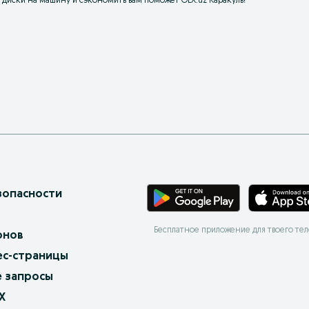
ть диски на машину и сэкономить вам поможет OLX.uz Каракуль!
зопасности
Бесплатное приложение для твоего те
онов
ес-страницы
 запросы
X