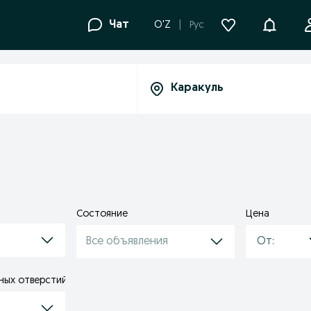
Уведомле
Чат
O'Z
Рус
Состояние
Цена
Все объявления
ных отверстий