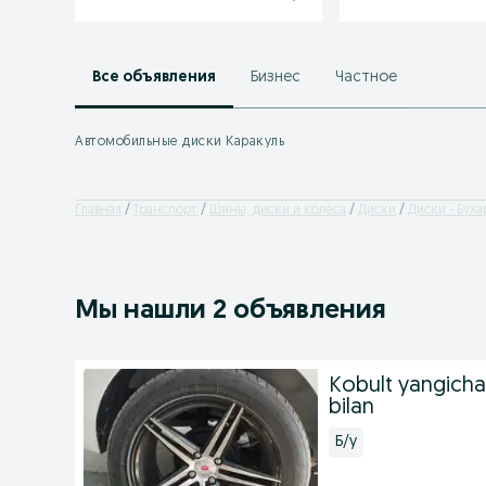
Все объявления
Бизнес
Частное
Автомобильные диски Каракуль
Главная
Транспорт
Шины, диски и колёса
Диски
Диски - Буха
Мы нашли 2 объявления
Kobult yangicha 
bilan
Б/у