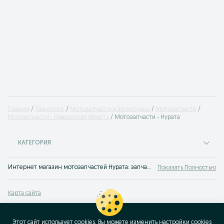
Главная
Транспорт
Мотозапчасти и аксессуары
Мотозапчасти
Мотозапчасти - Навоийская область
Мотозапчасти - Нурата
КАТЕГОРИЯ
Интернет магазин мотозапчастей Нурата: запчасти для мотоциклов найти проще всего через объявления на сервисе OLX.uz Нурата. Купить мото запчасти в Нурата по лучшим ценам на OLX!
Показать Полностью
Карта сайта
Карта регионов
Карта бизнес-страницы
Этот сайт использует cookies. Вы можете изменить настройки cookies