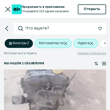
Продолжить в приложении
Открыть
Открывайте OLX одним касанием
Что ищете?
Фильтры
·
2
Мотозапчасти
Нурата
+0 
Мотозапчасти Нурата
Показать Полностью
МЫ НАШЛИ 2 ОБЪЯВЛЕНИЯ