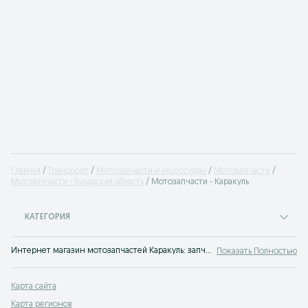
Главная
Транспорт
Мотозапчасти и аксессуары
Мотозапчасти
Мотозапчасти - Бухарская область
Мотозапчасти - Каракуль
КАТЕГОРИЯ
Интернет магазин мотозапчастей Каракуль: запчасти для мотоциклов найти проще всего через объявления на сервисе OLX.uz Каракуль. Купить мото запчасти в Каракуль по лучшим ценам на OLX!
Показать Полностью
Карта сайта
Карта регионов