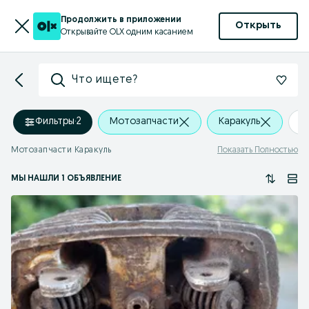
Продолжить в приложении
Открыть
Открывайте OLX одним касанием
Что ищете?
Фильтры
·
2
Мотозапчасти
Каракуль
+
Мотозапчасти Каракуль
Показать Полностью
МЫ НАШЛИ 1 ОБЪЯВЛЕНИЕ