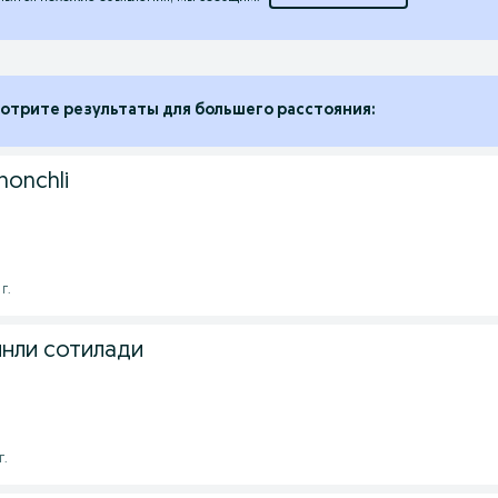
отрите результаты для большего расстояния:
honchli
г.
инли сотилади
г.