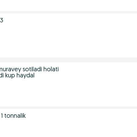
23
muravey sotiladi holati
bdi kup haydal
1 tonnalik