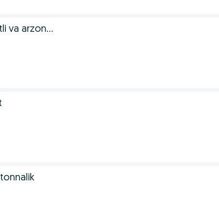
li va arzon...
t
tonnalik