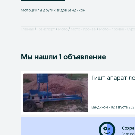
Мотоциклы других видов Бандихон
Главная
Транспорт
Мото
Мото - прочее
Мото - прочее - Сур
Мы нашли 1 объявление
Гишт апарат л
Бандихон - 02 августа 2026
Сохра
Если по