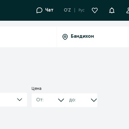
Уведомле
Чат
O'Z
Рус
Цена