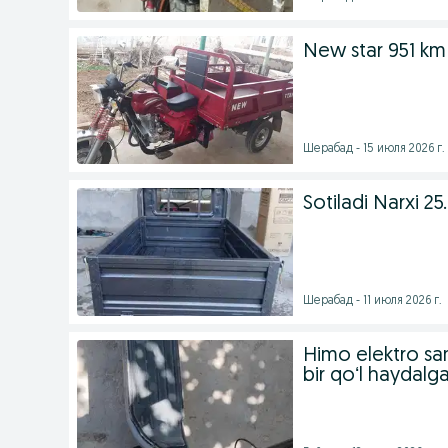
New star 951 km 
Шерабад - 15 июля 2026 г.
Sotiladi Narxi 25
Шерабад - 11 июля 2026 г.
Himo elektro sam
bir qoʻl haydalg