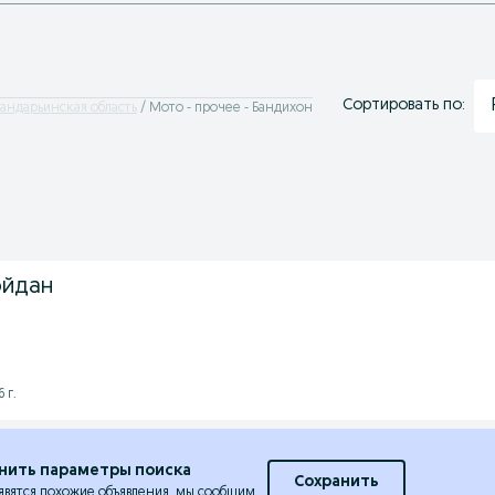
Сортировать по:
хандарьинская область
Мото - прочее - Бандихон
ойдан
 г.
нить параметры поиска
Сохранить
явятся похожие объявления, мы сообщим.