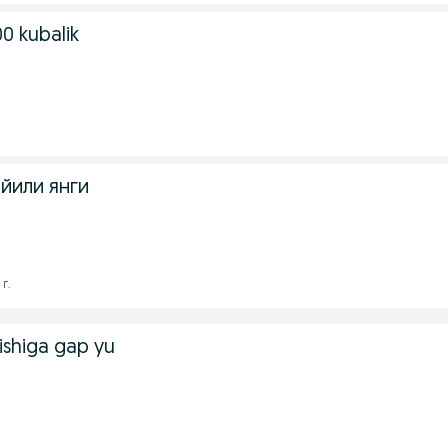
0 kubalik
йили янги
г.
rishiga gap yu