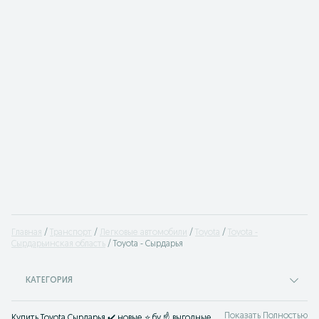
Главная
Транспорт
Легковые автомобили
Toyota
Toyota -
Сырдарьинская область
Toyota - Сырдарья
КАТЕГОРИЯ
Показать Полностью
Купить Toyota Сырдарья ✔️ новые ⭐ бу ☝ выгодные цены на Тойота найдете ☛ OLX.uz Сырдарья ⭐ Твой автомобиль ждет тебя на OLX.uz!