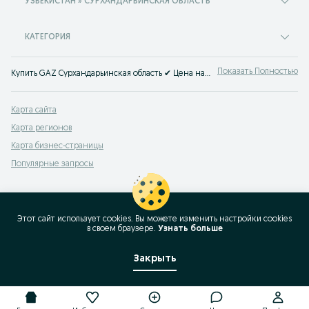
УЗБЕКИСТАН » СУРХАНДАРЬИНСКАЯ ОБЛАСТЬ
КАТЕГОРИЯ
Показать Полностью
Купить GAZ Сурхандарьинская область ✔ Цена на авто ГАЗ б/у ☝️Большой выбор поддержанных автомобилей по выгодным ценам на OLX.uz
Карта сайта
Карта регионов
Карта бизнес-страницы
Популярные запросы
Этот сайт использует cookies. Вы можете изменить настройки cookies
в своeм браузере.
Узнать больше
Закрыть