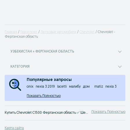
Главная
Транспорт
Легковые автомобили
Chevrolet
Chevrolet -
Ферганская область
УЗБЕКИСТАН » ФЕРГАНСКАЯ ОБЛАСТЬ
КАТЕГОРИЯ
Популярные запросы
onix
nexia 3 2019
lacetti
малибу
дом
matiz
nexia 3
Показать Полностью
Показать Полностью
Купить Chevrolet C1500 Ферганская область ✅ Шевроле C1500 цена бу и нового авто ☝ Большой выбор автомобилей по выгодным ценам на OLX.uz (ранее Torg.uz)
Карта сайта