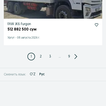
FAW JK6 Furgon
512 882 500 сум
Ургут
-
08 августа 2026 г.
1
2
3
...
9
O'Z
Рус
Сменить язык: