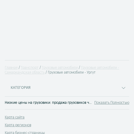
Главная
Транспорт
Грузовые автомобили
Грузовые автомобили -
Самаркандская область
Грузовые автомобили - Ургут
КАТЕГОРИЯ
Низкие цены на грузовики: продажа грузовиков через объявления в сервисе объявлений OLX.uz Ургут ✅ Купить грузовое авто по лучшим ценам и без посредников на OLX
Показать Полностью
Карта сайта
Карта регионов
Карта бизнес-страницы