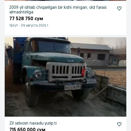
2009 yil ishlab chiqarilgan bir kishi mingan, old farasi
almashtirilga
77 528 750 сум
Ургут
-
09 августа 2026 г.
Zil selxosn naxadu.yurip.ti
715 650 000 сум