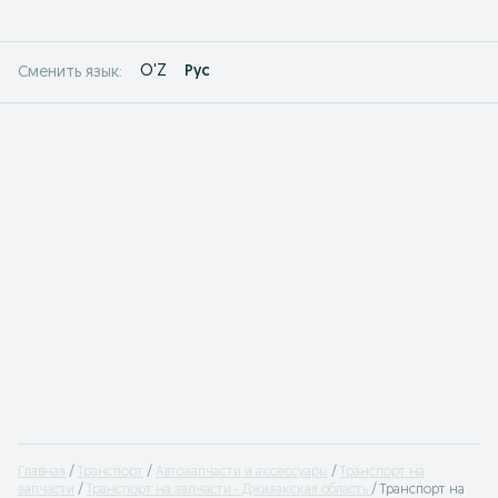
O'Z
Рус
Сменить язык:
Главная
Транспорт
Автозапчасти и аксессуары
Транспорт на
запчасти
Транспорт на запчасти - Джизакская область
Транспорт на