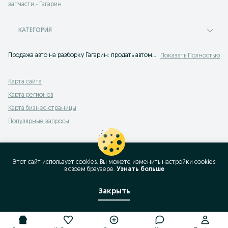
запчасти - Гагарин
КАТЕГОРИЯ
Продажа авто на разборку Гагарин: продать автомобиль на запчасти теперь проще простого - объявления на доске OLX.uz Гагарин. OLX знает все о выгодной продаже авто на запчасти!
Показать Полностью
Карта сайта
Карта регионов
Карта бизнес-страницы
Популярные запросы
Этот сайт использует cookies. Вы можете изменить настройки cookies
в своeм браузере.
Узнать больше
Закрыть