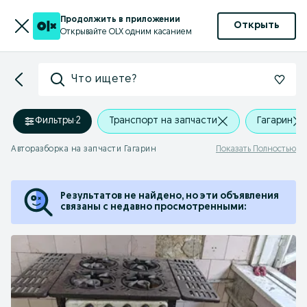
Продолжить в приложении
Открыть
Открывайте OLX одним касанием
Что ищете?
Фильтры
·
2
Транспорт на запчасти
Гагарин
Авторазборка на запчасти Гагарин
Показать Полностью
Результатов не найдено, но эти объявления
связаны с недавно просмотренными: