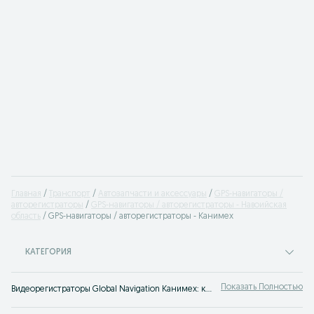
Главная
Транспорт
Автозапчасти и аксессуары
GPS-навигаторы /
авторегистраторы
GPS-навигаторы / авторегистраторы - Навоийская
область
GPS-навигаторы / авторегистраторы - Канимех
КАТЕГОРИЯ
Показать Полностью
Видеорегистраторы Global Navigation Канимех: купить GPS навигатор Global Navigation , продажа новых и б/у навигаторов Global Navigation на OLX.uz ⚡ Лучшие цены на авторегистраторы, множество объявлений!