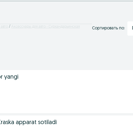
 авто
Аксессуары для авто - Сурхандарьинская
Сортировать по:
r yangi
raska apparat sotiladi