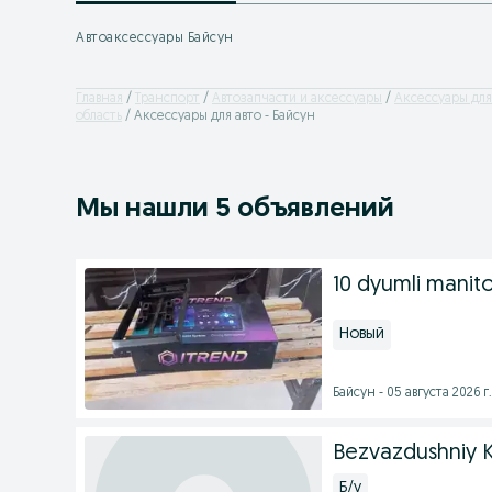
Автоаксессуары Байсун
Главная
Транспорт
Автозапчасти и аксессуары
Аксессуары для
область
Аксессуары для авто - Байсун
Мы нашли 5 объявлений
10 dyumli manito
Новый
Байсун - 05 августа 2026 г.
Bezvazdushniy K
Б/у