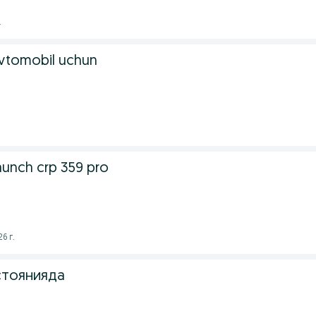
.
avtomobil uchun
.
nch crp 359 pro
6 г.
стоянияда