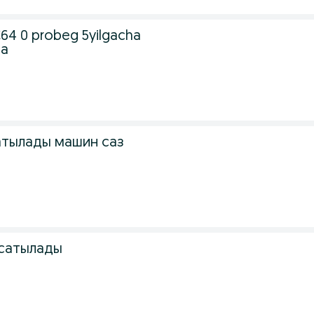
64 0 probeg 5yilgacha
ga
сатылады машин саз
 сатылады