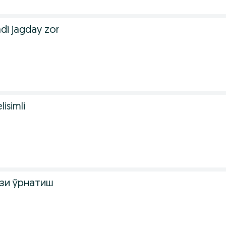
adi jagday zor
isimli
зи ўрнатиш