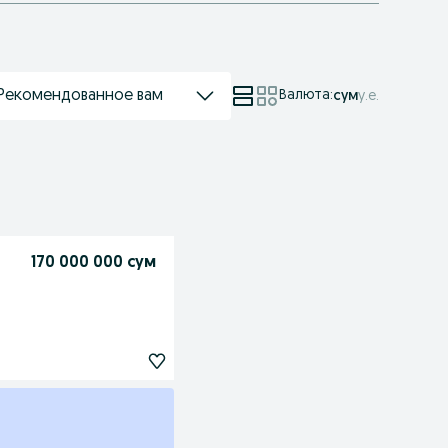
Рекомендованное вам
Валюта
:
сум
у.е.
170 000 000 сум