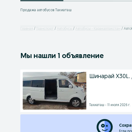
Продажа автобусов Тахиаташ
Главная
Транспорт
Автобусы
Автобусы - Каракалпакстан
Авто
Мы нашли 1 объявление
Шинарай Х30L.
Тахиаташ - 11 июля 2026 г.
Сохра
Если по