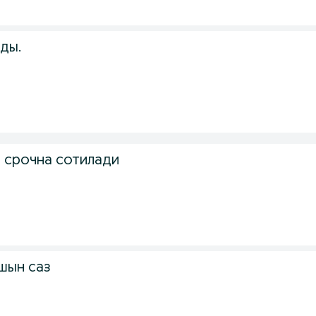
ды.
 срочна сотилади
шын саз