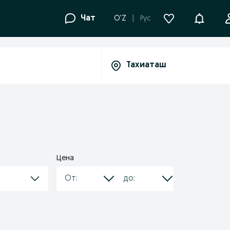
Уведомле
Чат
O'Z
Рус
Цена