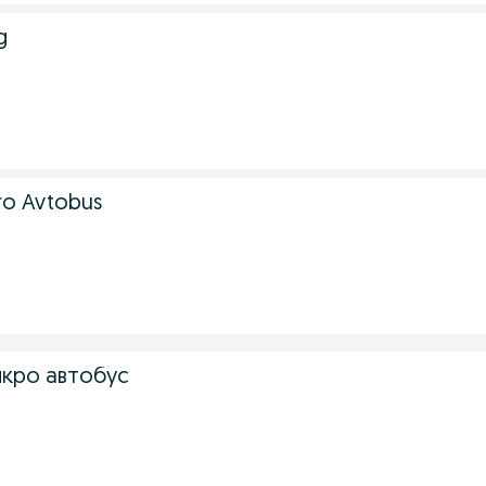
g
ro Avtobus
кро автобус