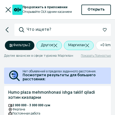
Продолжить в приложении
Открыть
Открывайте OLX одним касанием
Что ищете?
Фильтры
·
2
Другое
Маргилан
+0 km
Другие вакансии в сфере туризма Маргилан
Показать Полностью
Нет объявлений в пределах заданного расстояния.
Посмотрите результаты для большего
расстояния:
Humo plaza mehmonhonasi ishga taklif qiladi
хотин кизларни
2 000 000 - 3 000 000 сум
Фергана
Постоянная работа