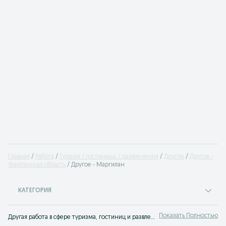
Главная
Работа
Туризм / гостиницы / развлечения
Другое
Другое -
Ферганская область
Другое - Маргилан
КАТЕГОРИЯ
Показать Полностью
Другая работа в сфере туризма, гостиниц и развлечений Маргилан ⭐ Все вакансии для специалистов отельного бизнеса ⮞⮞ OLX.uz Маргилан