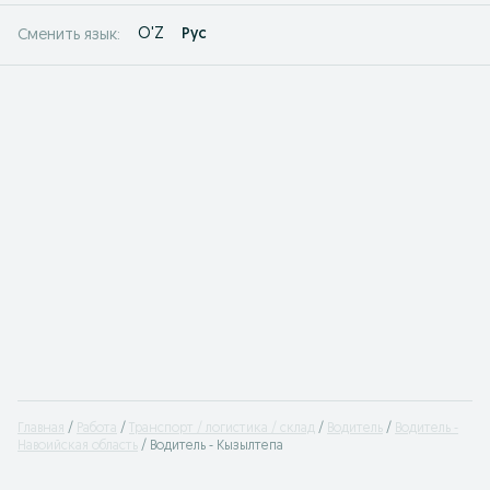
O'Z
Рус
Сменить язык:
Главная
Работа
Транспорт / логистика / склад
Водитель
Водитель -
Навоийская область
Водитель - Кызылтепа