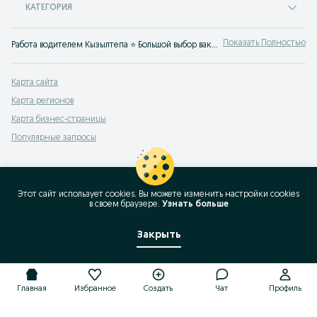
КАТЕГОРИЯ
Показать Полностью
Работа водителем Кызылтепа ⭐ Большой выбор вакансий водителя ✔️ на развозку персонала ✔️ на личном авто ✔️ вахтовым методом ⮞⮞ OLX.uz Кызылтепа
Карта сайта
Карта регионов
Карта бизнес-страницы
Популярные запросы
Этот сайт использует cookies. Вы можете изменить настройки cookies
в своeм браузере.
Узнать больше
Закрыть
Главная
Избранное
Создать
Чат
Профиль