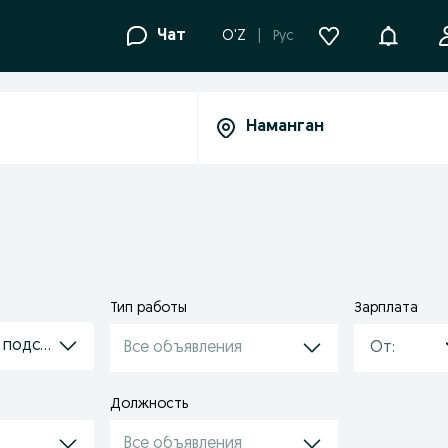
Уведомле
Чат
O'Z
Рус
Тип работы
Зарплата
/ подсобник
Все объявления
Должность
Все объявления