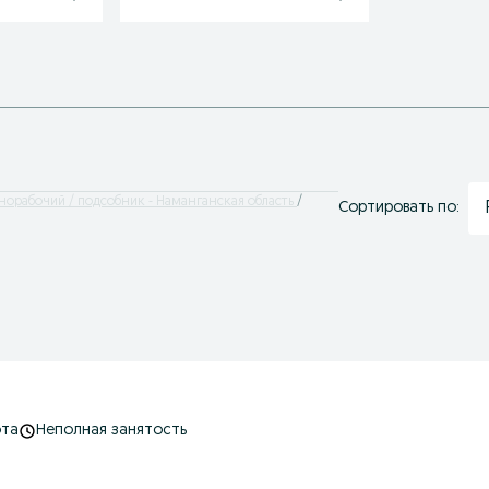
норабочий / подсобник - Наманганская область
Сортировать по:
ота
Неполная занятость