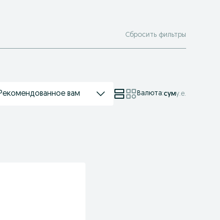
Сбросить фильтры
Рекомендованное вам
Валюта
:
сум
у.е.