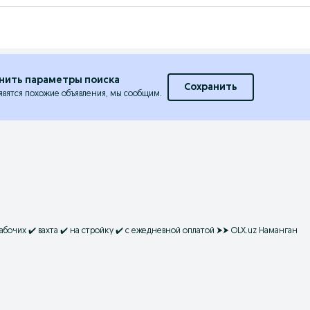
нить параметры поиска
Сохранить
явятся похожие объявления, мы сообщим.
бочих ✔️ вахта ✔️ на стройку ✔️ с ежедневной оплатой ⮞⮞ OLX.uz Наманган