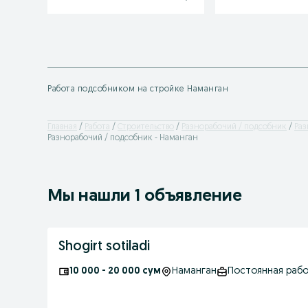
Работа подсобником на стройке Наманган
Главная
Работа
Строительство
Разнорабочий / подсобник
Раз
Разнорабочий / подсобник - Наманган
Мы нашли 1 объявление
Shogirt sotiladi
10 000 - 20 000 сум
Наманган
Постоянная раб