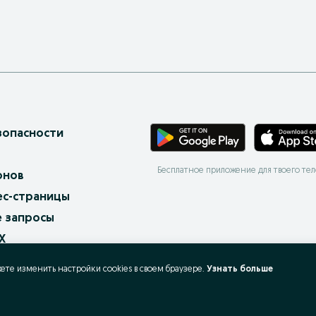
зопасности
Бесплатное приложение для твоего те
онов
ес-страницы
 запросы
X
ать и покупать?
жете изменить настройки cookies в своeм браузере.
Узнать больше