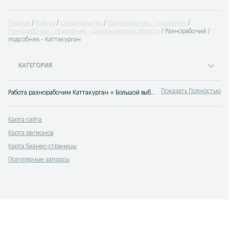
Главная
Работа
Строительство
Разнорабочий / подсобник
Разнорабочий / подсобник - Самаркандская область
Разнорабочий /
подсобник - Каттакурган
КАТЕГОРИЯ
Показать Полностью
Работа разнорабочим Каттакурган ⭐ Большой выбор вакансий разнорабочих ✔️ вахта ✔️ на стройку ✔️ с ежедневной оплатой ⮞⮞ OLX.uz Каттакурган
Карта сайта
Карта регионов
Карта бизнес-страницы
Популярные запросы