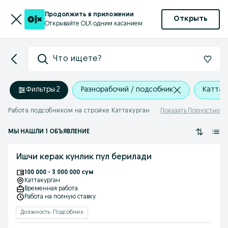
Продолжить в приложении
Открыть
Открывайте OLX одним касанием
Что ищете?
Фильтры
·
2
Разнорабочий / подсобник
Каттак
Работа подсобником на стройке Каттакурган
Показать Полностью
МЫ НАШЛИ 1 ОБЪЯВЛЕНИЕ
Ишчи керак кунлик пул берилади
100 000 - 3 000 000 сум
Каттакурган
Временная работа
Работа на полную ставку
Должность: Подсобник