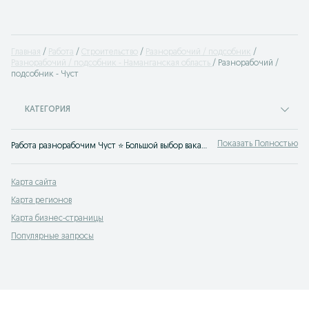
Главная
Работа
Строительство
Разнорабочий / подсобник
Разнорабочий / подсобник - Наманганская область
Разнорабочий /
подсобник - Чуст
КАТЕГОРИЯ
Показать Полностью
Работа разнорабочим Чуст ⭐ Большой выбор вакансий разнорабочих ✔️ вахта ✔️ на стройку ✔️ с ежедневной оплатой ⮞⮞ OLX.uz Чуст
Карта сайта
Карта регионов
Карта бизнес-страницы
Популярные запросы