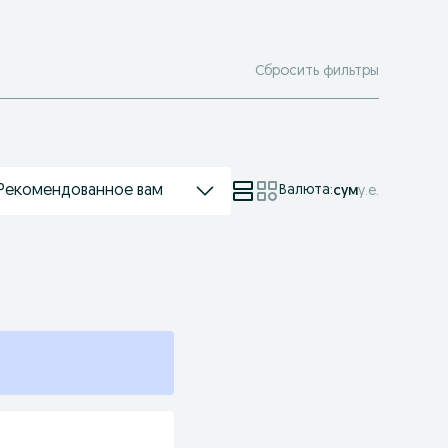
Сбросить фильтры
Рекомендованное вам
Валюта
:
сум
у.е.