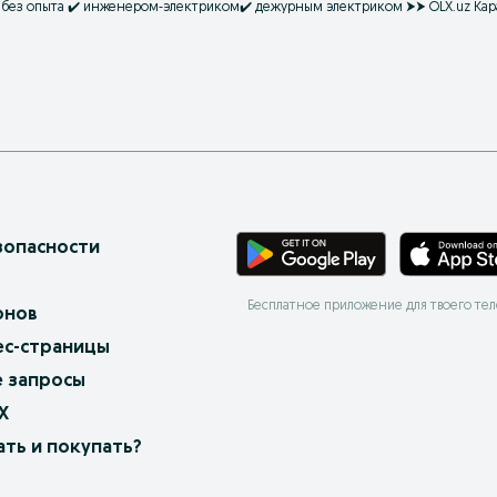
✔️ без опыта ✔️ инженером-электриком✔️ дежурным электриком ⮞⮞ OLX.uz Кар
зопасности
Бесплатное приложение для твоего те
онов
ес-страницы
 запросы
X
ать и покупать?