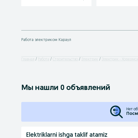
Работа электриком Караул
Главная
Работа
Строительство
Электрик
Электрик - Хорезмск
Мы нашли 0 объявлений
Нет об
Посм
Elektriklarni ishga taklif atamiz