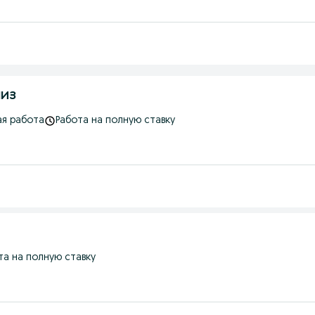
миз
я работа
Работа на полную ставку
та на полную ставку