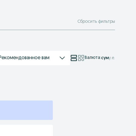
Сбросить фильтры
Рекомендованное вам
Валюта
:
сум
у.е.