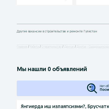
Другие вакансии в строительстве и ремонте Гулистан
Главная
Работа
Строительство
Другое
Другое - Сырдарьинска
Мы нашли 0 объявлений
Нет об
Посм
Янгиерда иш излаяпсизми?, Брусчат