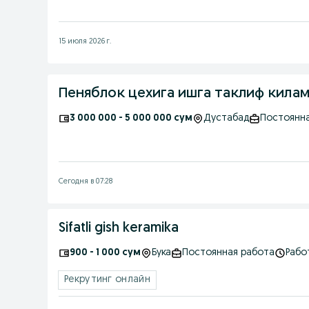
15 июля 2026 г.
Пеняблок цехига ишга таклиф кила
3 000 000 - 5 000 000 сум
Дустабад
Постоянна
Сегодня в 07:28
Sifatli gish keramika
900 - 1 000 сум
Бука
Постоянная работа
Рабо
Рекрутинг онлайн