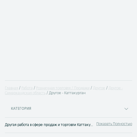
Главная
Работа
Розничная торговля / Продажи
Другое
Другое -
Самаркандская область
Другое - Каттакурган
КАТЕГОРИЯ
Показать Полностью
Другая работа в сфере продаж и торговли Каттакурган ✔️ Большой выбор вакансий в торговле ⭐ Другие предложения работы сферы продаж ⮞⮞ OLX.uz Каттакурган