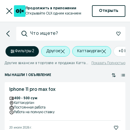
Продолжить в приложении
Открыть
Открывайте OLX одним касанием
Что ищете?
Фильтры
·
2
Другое
Каттакурган
+0 k
Другие вакансии в торговле и продажах Каттакурган
Показать Полностью
МЫ НАШЛИ 1 ОБЪЯВЛЕНИЕ
Iphone 11 pro max fox
400 - 500 сум
Каттакурган
Постоянная работа
Работа на полную ставку
20 июля 2026 г.