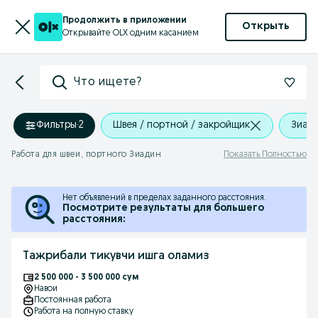
Продолжить в приложении
Открыть
Открывайте OLX одним касанием
Что ищете?
Фильтры
·
2
Швея / портной / закройщик
Зиад
Работа для швеи, портного Зиадин
Показать Полностью
Нет объявлений в пределах заданного расстояния.
Посмотрите результаты для большего
расстояния:
Тажрибали тикувчи ишга оламиз
2 500 000 - 3 500 000 сум
Навои
Постоянная работа
Работа на полную ставку