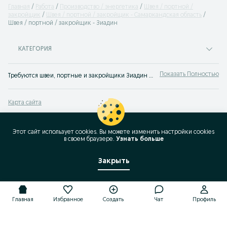
Главная
Работа
Производство / энергетика
Швея / портной /
закройщик
Швея / портной / закройщик - Самаркандская область
Швея / портной / закройщик - Зиадин
КАТЕГОРИЯ
Показать Полностью
Требуются швеи, портные и закройщики Зиадин ✔️ Множество предложений ✔️ Работа в цеху или надомная ⭐ Лучшие работодатели ⮞⮞ OLX.uz!
Карта сайта
Карта регионов
Карта бизнес-страницы
Этот сайт использует cookies. Вы можете изменить настройки cookies
в своeм браузере.
Узнать больше
Популярные запросы
Закрыть
Главная
Избранное
Создать
Чат
Профиль