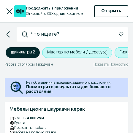
Продолжить в приложении
Открыть
Открывайте OLX одним касанием
Что ищете?
Фильтры
·
2
Мастер по мебели / дереву
Гижду
Работа столяром Гиждуван
Показать Полностью
Нет объявлений в пределах заданного расстояния.
Посмотрите результаты для большего
расстояния:
Мебелы цехига шкуркачи керак
2 500 - 4 000 сум
Бухара
Постоянная работа
Работа на полную ставку