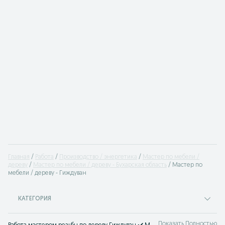
Главная
Работа
Производство / энергетика
Мастер по мебели /
дереву
Мастер по мебели / дереву - Бухарская область
Мастер по
мебели / дереву - Гиждуван
КАТЕГОРИЯ
Показать Полностью