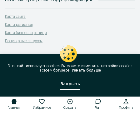
Работа мастером резьбы по дереву Гиждуван ✔️ Множество предложений ✔️ Вакансии столяров и краснодеревщиков ⭐ Лучшие работодатели ⮞⮞ OLX.uz!
Карта сайта
Карта регионов
Карта бизнес-страницы
Популярные запросы
Этот сайт использует cookies. Вы можете изменить настройки cookies
в своeм браузере.
Узнать больше
Закрыть
Главная
Избранное
Создать
Чат
Профиль
Главная
Избранное
Создать
Чат
Профиль