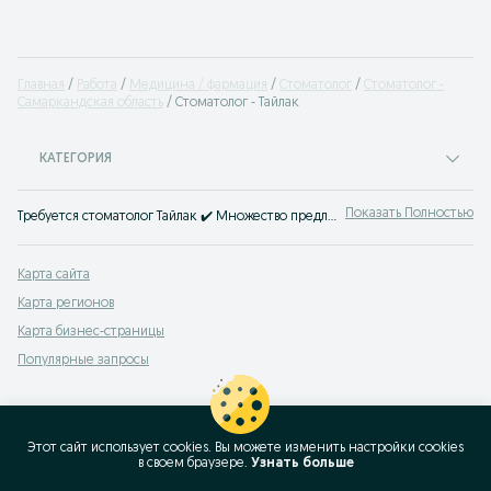
Главная
Работа
Медицина / фармация
Стоматолог
Стоматолог -
Самаркандская область
Стоматолог - Тайлак
КАТЕГОРИЯ
Показать Полностью
Требуется стоматолог Тайлак ✔️ Множество предложений для дантистов ✔️ Для специалистов и начинающих ⭐ Лучшие работодатели ⮞⮞ OLX.uz!
Карта сайта
Карта регионов
Карта бизнес-страницы
Популярные запросы
Этот сайт использует cookies. Вы можете изменить настройки cookies
в своeм браузере.
Узнать больше