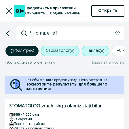
Продолжить в приложении
Открыть
Открывайте OLX одним касанием
Что ищете?
Фильтры
·
2
Стоматолог
Тайлак
+0 km
Работа стоматологом Тайлак
Показать Полностью
Нет объявлений в пределах заданного расстояния.
Посмотрите результаты для большего
расстояния:
STOMATOLOG vrach ishga olamiz staji bilan
500 - 1 000 сум
Самарканд
Постоянная работа
Работа на полную ставку