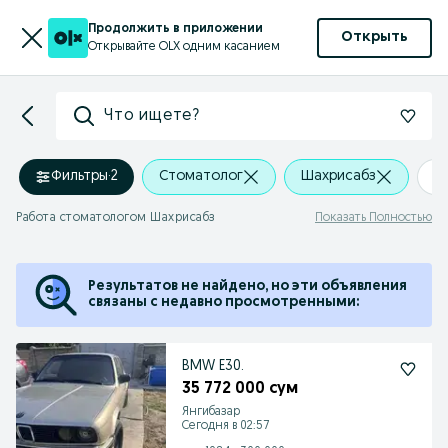
Продолжить в приложении
Открыть
Открывайте OLX одним касанием
Что ищете?
Фильтры
·
2
Стоматолог
Шахрисабз
+
Работа стоматологом Шахрисабз
Показать Полностью
Результатов не найдено, но эти объявления
связаны с недавно просмотренными:
BMW E30.
35 772 000 сум
Янгибазар
Сегодня в 02:57