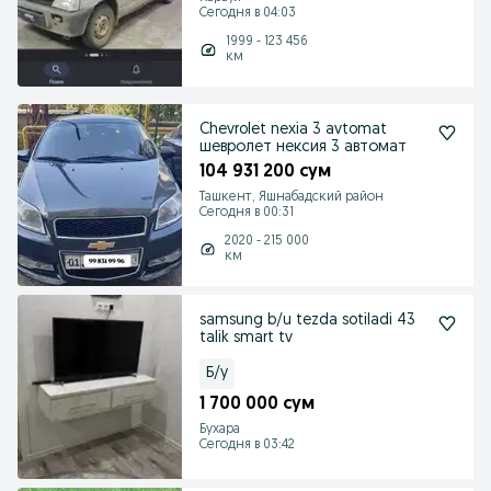
Сегодня в 04:03
1999 - 123 456
км
Chevrolet nexia 3 avtomat
шевролет нексия 3 автомат
104 931 200 сум
Ташкент, Яшнабадский район
Сегодня в 00:31
2020 - 215 000
км
samsung b/u tezda sotiladi 43
talik smart tv
Б/у
1 700 000 сум
Бухара
Сегодня в 03:42