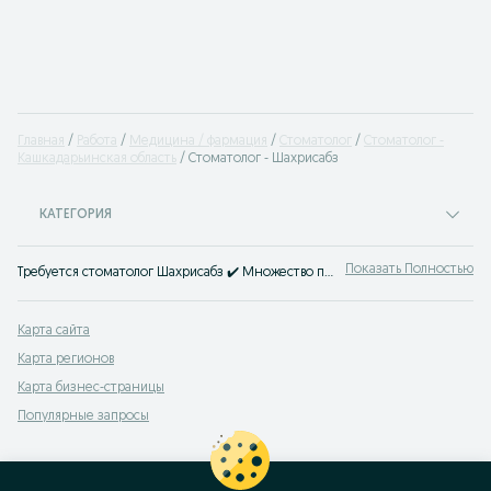
Главная
Работа
Медицина / фармация
Стоматолог
Стоматолог -
Кашкадарьинская область
Стоматолог - Шахрисабз
КАТЕГОРИЯ
Показать Полностью
Требуется стоматолог Шахрисабз ✔️ Множество предложений для дантистов ✔️ Для специалистов и начинающих ⭐ Лучшие работодатели ⮞⮞ OLX.uz!
Карта сайта
Карта регионов
Карта бизнес-страницы
Популярные запросы