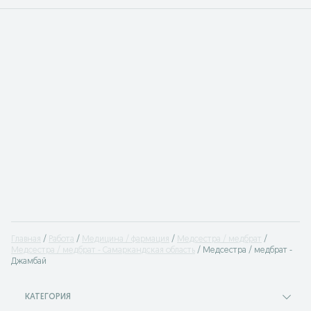
Главная
Работа
Медицина / фармация
Медсестра / медбрат
Медсестра / медбрат - Самаркандская область
Медсестра / медбрат -
Джамбай
КАТЕГОРИЯ