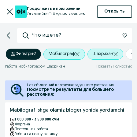
Продолжить в приложении
Открыть
Открывайте OLX одним касанием
Что ищете?
Фильтры
·
2
Мобилограф
Шахрихан
+0
Работа мобилографом Шахрихан
Показать Полностью
Нет объявлений в пределах заданного расстояния.
Посмотрите результаты для большего
расстояния:
Mabilograf ishga olamiz bloger yonida yordamchi
1 000 000 - 3 500 000 сум
Фергана
Постоянная работа
Работа на полную ставку