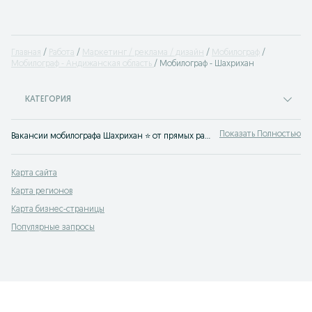
Главная
Работа
Маркетинг / реклама / дизайн
Мобилограф
Мобилограф - Андижанская область
Мобилограф - Шахрихан
КАТЕГОРИЯ
Показать Полностью
Вакансии мобилографа Шахрихан ⭐ от прямых работодателей ✔️ Найти лучшую креативную работу легче всего ⮞⮞ OLX.uz Шахрихан
Карта сайта
Карта регионов
Карта бизнес-страницы
Популярные запросы