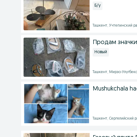
Б/у
Ташкент, Учтепинский рай
Продам значки
Новый
Ташкент, Мирзо-Улугбекс
Mushukchala ha
Ташкент, Сергелийский ра