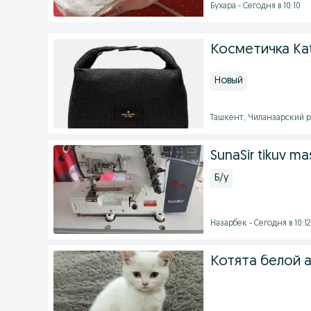
Бухара - Сегодня в 10:10
Косметичка Ka
Новый
Ташкент, Чиланзарский ра
SunaSir tikuv ma
Б/у
Назарбек - Сегодня в 10:12
Котята белой 