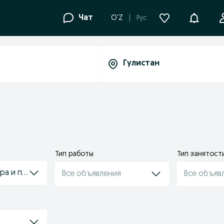
Уведомле
Чат
O'Z
Рус
Тип работы
Тип занятост
ра и педикюра
Все объявления
Все объяв