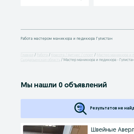
Работа мастером маникюра и педикюра Гулистан
Главная
Работа
Красота / фитнес / спорт
Мастер маникюра и 
Сырдарьинская область
Мастер маникюра и педикюра - Гулиста
Мы нашли 0 объявлений
Результатов не най
Швейные Аверл