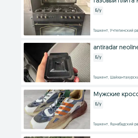
Газовый плита 
Б/у
Ташкент, Учтепинский ра
antiradar neoli
Б/у
Ташкент, Шайхантахурски
Мужские крос
Б/у
Ташкент, Яшнабадский рай