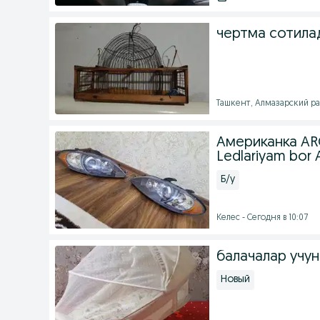
чертма сотила
Ташкент, Алмазарский рай
Американка AR
Ledlariyam bor 
Б/у
Келес - Сегодня в 10:07
балачалар учун
Новый