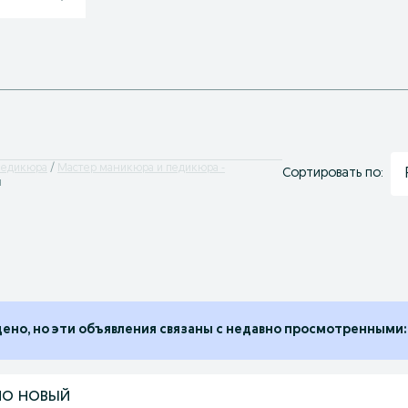
педикюра
Мастер маникюра и педикюра -
Сортировать по:
н
дено, но эти объявления связаны с недавно просмотренными:
о новый