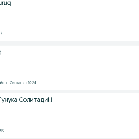
uruq
27
d
он - Сегодня в 10:24
 Tунука Солитади!!!
:08