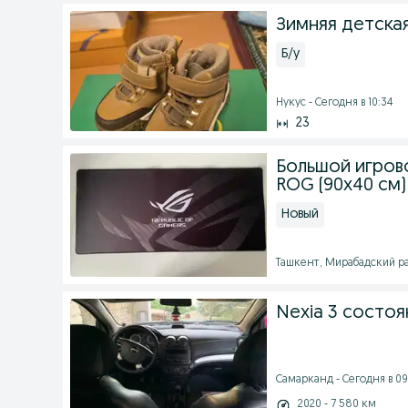
Зимняя детская
Б/у
Нукус - Сегодня в 10:34
23
Большой игров
ROG (90x40 см)
Новый
Ташкент, Мирабадский ра
Nexia 3 состо
Самарканд - Сегодня в 09
2020 - 7 580 км