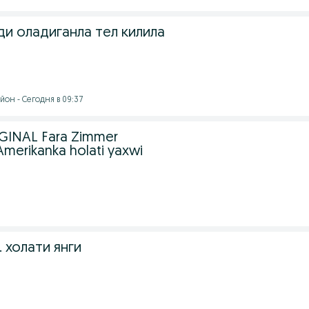
ди оладиганла тел килила
он - Сегодня в 09:37
GINAL Fara Zimmer
Amerikanka holati yaxwi
. холати янги