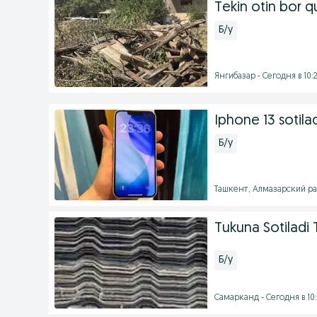
Tekin otin bor q
Б/у
Янгибазар - Сегодня в 10:
Iphone 13 sotila
Б/у
Ташкент, Алмазарский рай
Tukuna Sotiladi
Б/у
Самарканд - Сегодня в 10