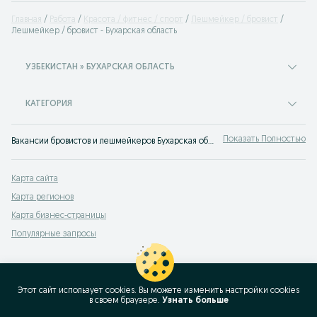
Главная
Работа
Красота / фитнес / спорт
Лешмейкер / бровист
Лешмейкер / бровист - Бухарская область
УЗБЕКИСТАН » БУХАРСКАЯ ОБЛАСТЬ
КАТЕГОРИЯ
Показать Полностью
Вакансии бровистов и лешмейкеров Бухарская область ⭐ в салон ✌ на съемки ⚡ в фотостудию ⭐ Большой выбор вакансий для лашмейкеров можно найти на ⮞⮞ OLX.uz
Карта сайта
Карта регионов
Карта бизнес-страницы
Популярные запросы
Этот сайт использует cookies. Вы можете изменить настройки cookies
в своeм браузере.
Узнать больше