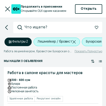
Продолжить в приложении
Открыть
Открывайте OLX одним касанием
Что ищете?
Фильтры
·
2
Лешмейкер / бровист
Бухарская о
Работа лешмейкером, бровистом Бухарская область
Показать Полностью
МЫ НАШЛИ 3 ОБЪЯВЛЕНИЯ
Работа в салоне красоты для мастеров
300 - 600 сум
Бухара
Постоянная работа
Неполная занятость
Удалённая работа
Рекрутинг онлайн